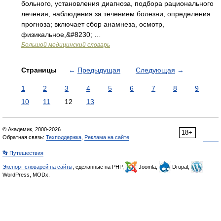
больного, установления диагноза, подбора рационального
лечения, наблюдения за течением болезни, определения
прогноза; включает сбор анамнеза, осмотр,
физикальное,&#8230; …
Большой медицинский словарь
Страницы
←
Предыдущая
Следующая
→
1
2
3
4
5
6
7
8
9
10
11
12
13
© Академик, 2000-2026
18+
Обратная связь:
Техподдержка
,
Реклама на сайте
👣 Путешествия
Экспорт словарей на сайты
, сделанные на PHP,
Joomla,
Drupal,
WordPress, MODx.