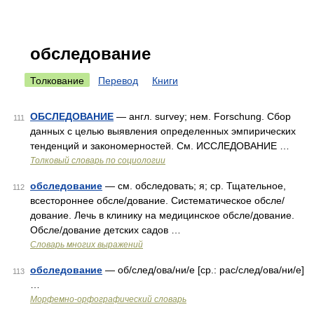
обследование
Толкование
Перевод
Книги
ОБСЛЕДОВАНИЕ
— англ. survey; нем. Forschung. Сбор
111
данных с целью выявления определенных эмпирических
тенденций и закономерностей. См. ИССЛЕДОВАНИЕ …
Толковый словарь по социологии
обследование
— см. обследовать; я; ср. Тщательное,
112
всестороннее обсле/дование. Систематическое обсле/
дование. Лечь в клинику на медицинское обсле/дование.
Обсле/дование детских садов …
Словарь многих выражений
обследование
— об/след/ова/ни/е [ср.: рас/след/ова/ни/е]
113
…
Морфемно-орфографический словарь