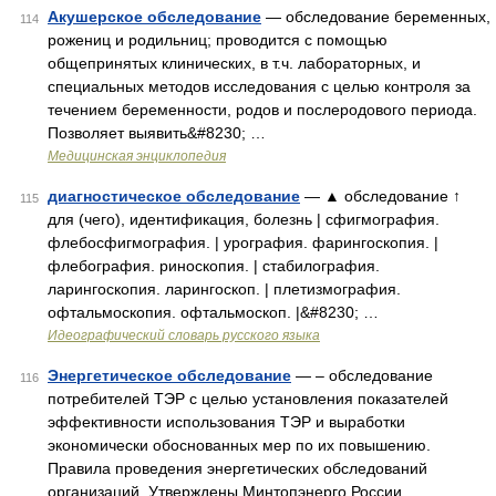
Акушерское обследование
— обследование беременных,
114
рожениц и родильниц; проводится с помощью
общепринятых клинических, в т.ч. лабораторных, и
специальных методов исследования с целью контроля за
течением беременности, родов и послеродового периода.
Позволяет выявить&#8230; …
Медицинская энциклопедия
диагностическое обследование
— ▲ обследование ↑
115
для (чего), идентификация, болезнь | сфигмография.
флебосфигмография. | урография. фарингоскопия. |
флебография. риноскопия. | стабилография.
ларингоскопия. ларингоскоп. | плетизмография.
офтальмоскопия. офтальмоскоп. |&#8230; …
Идеографический словарь русского языка
Энергетическое обследование
— – обследование
116
потребителей ТЭР с целью установления показателей
эффективности использования ТЭР и выработки
экономически обоснованных мер по их повышению.
Правила проведения энергетических обследований
организаций. Утверждены Минтопэнерго России …